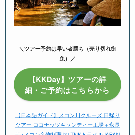
＼ツアー予約は早い者勝ち（売り切れ御
免）／
【KKDay】ツアーの詳
細・ご予約はこちらから
【日本語ガイド】メコン川クルーズ 日帰り
ツアー ココナッツキャンディー工場＋永長
寺+メコン名物料理 by TNKトラベルJAPAN