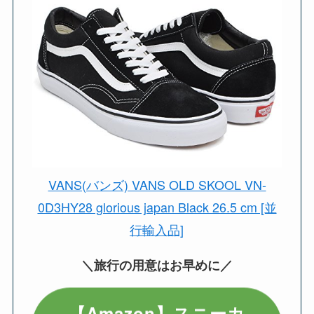
VANS(バンズ) VANS OLD SKOOL VN-
0D3HY28 glorious japan Black 26.5 cm [並
行輸入品]
＼旅行の用意はお早めに／