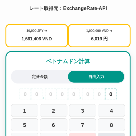
レート取得元：ExchangeRate-API
10,000 JPY ➔
1,000,000 VND ➔
1,661,406 VND
6,019 円
ベトナムドン計算
定番金額
自由入力
0
0
0
0
0
0
0
0
,
,
1
2
3
4
5
6
7
8