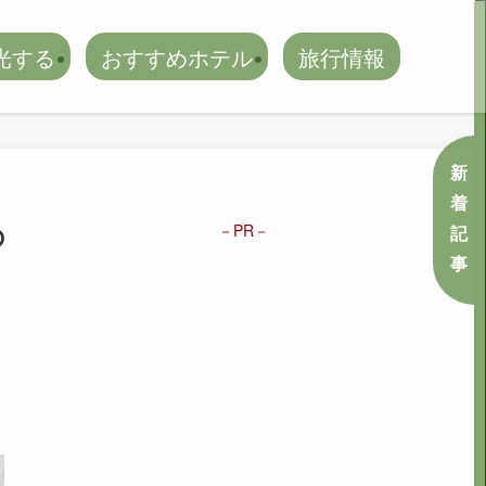
光する
おすすめホテル
旅行情報
新
着
の
PR
記
事