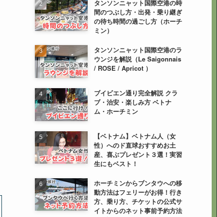
タンソンニャット国際空港の時
間のつぶし方・出発・乗り継ぎ
の待ち時間の過ごし方（ホーチ
ミン）
タンソンニャット国際空港のラ
ウンジを解説（Le Saigonnais
/ ROSE / Apricot ）
ブイビエン通り完全解説 クラ
ブ・治安・楽しみ方 ベトナ
ム・ホーチミン
【ベトナム】ベトナム人（女
性）へのド直球おすすめお土
産、喜ぶプレゼント３選！実習
生にもベスト！
ホーチミンからブンタウへの移
動方法はフェリーがお得！行き
方、乗り方、チケットの公式サ
イトからのネット事前予約方法